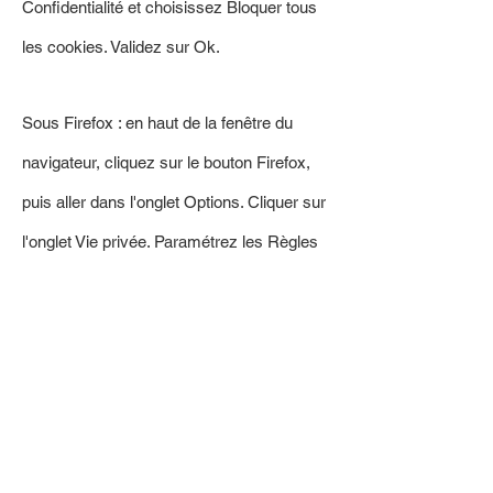
Confidentialité et choisissez Bloquer tous
les cookies. Validez sur Ok.
Sous Firefox : en haut de la fenêtre du
navigateur, cliquez sur le bouton Firefox,
puis aller dans l'onglet Options. Cliquer sur
l'onglet Vie privée. Paramétrez les Règles
de conservation sur : utiliser les
paramètres personnalisés pour l'historique.
Enfin décochez-la pour désactiver les
cookies.
Sous Safari : Cliquez en haut à droite du